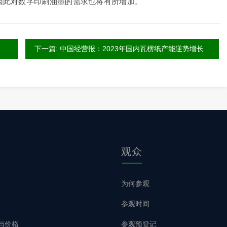
因此对数字印刷油墨的需求也将有所增加。
下一篇: 中国经营报：2023年国内瓦楞纸产能逆势增长
观众
为何参观
参观时间
与价格
参观预登记