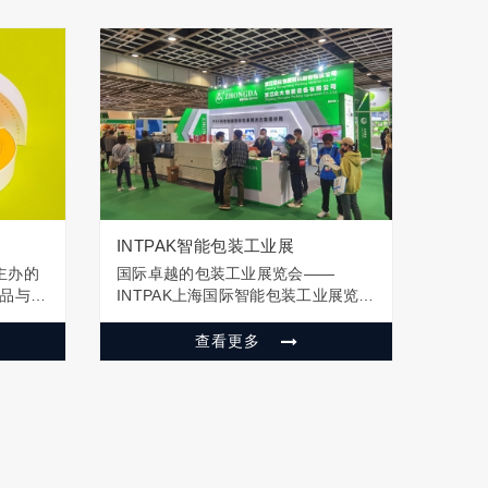
INTPAK智能包装工业展
主办的
国际卓越的包装工业展览会——
制品与材
INTPAK上海国际智能包装工业展览会
兼具规
是亚太地区专业包装技术及包装机械
台。展
展览会。INTPAK立足全球著名的贸易
查看更多
射范围
中心上海，辐射整个亚洲，重点关注
、南
东亚、东南亚、南亚、南美、中东、
旺盛需
北非等快速发展的新兴包装市场。
INTPA…