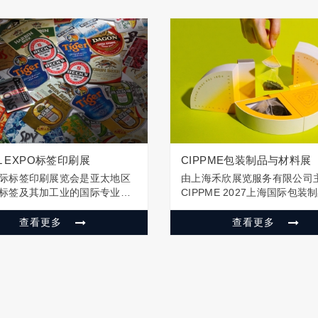
EL EXPO标签印刷展
CIPPME包装制品与材料展
际标签印刷展览会是亚太地区
由上海禾欣展览服务有限公司
标签及其加工业的国际专业展
CIPPME 2027上海国际包装
手上海国际包装印刷展，全面
料展览会，已成长为亚太地区
签、包装、印刷全产业链，打
模与影响力的专业包装贸易平
查看更多
查看更多
式商贸平台。立足国内，面向
会选址全球经贸中心上海，辐
全面展示标签创新成果及应
遍及亚洲，并特别关注东南亚
力推动标签新材料、新产品和
美、中东及北非等新兴市场的
迅速发展。自…
求。据预…