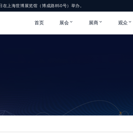
月1-3日在上海世博展览馆（博成路850号）举办。
首页
展会
展商
观众