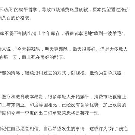
不动我”的躺平哲学，导致市场消费略显疲软，原本指望通过涨价
损八百的价格战。
商家不得不割肉出清上半年库存，消费者幸运地“薅到一波羊毛”。
话来说，“今天很残酷，明天更残酷，后天很美好。但是大多数人
的那一天，而非死在美好的那天。
产能的策略，继续沿用过去的方式，以规模、低价为竞争武器，
、医疗和教育成本昂贵，很多年轻人开始躺平，消费市场很难止
加工与东南亚、印度等国相比，已经没有竞争优势，加上欧美的
季度和今年一季度的出口订单繁荣恐将是芸花一现。
择记住自己愿意相信、自己希望发生的事情，这或许为“好了伤疤