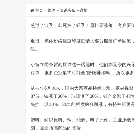
首页
»
媒体
»
资讯头条
»
详情
熬过了淡季，却死在了旺季！原料要涨价，客户要
近日，媒体纷纷报道印度疫情大部分服装订单回流
酸。
小编在同外贸商探讨这一话题时，他们均无奈的表
订单，很多企业最终可能会“赔钱赚吆喝”，所以很
从去年6月以来，国内大宗商品持续上涨。据央视财经
37%，铁涨了30%，玻璃涨了30%，锌合金涨了48
失控，以20%、30%的幅度疯狂跳涨，有特种纸更是
塑料、纺织原料、铜、能源、电子元件、工业原纸
划，被迫抬高商品的售价。