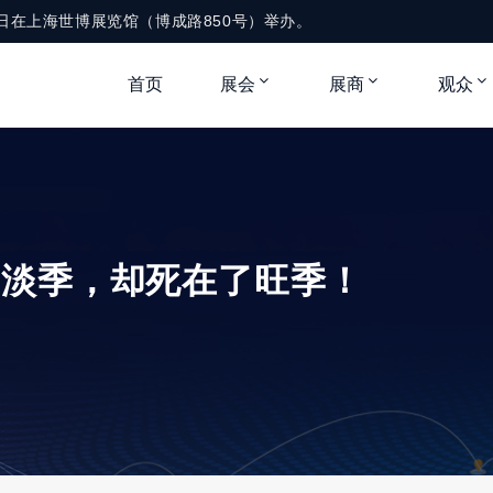
月1-3日在上海世博展览馆（博成路850号）举办。
首页
展会
展商
观众
了淡季，却死在了旺季！